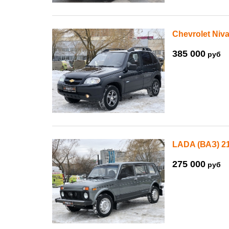
Chevrolet Niva
385 000
руб
LADA (ВАЗ) 2
275 000
руб