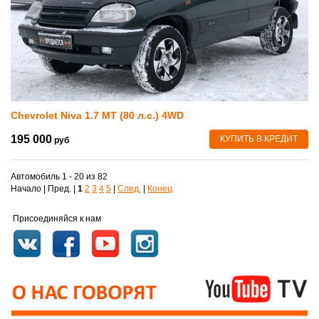
Chevrolet Niva 1.7 MT (80 л.с.) 4WD
195 000
КУПИТЬ В КРЕДИТ
руб
Автомобиль 1 - 20 из 82
Начало | Пред. |
1
2
3
4
5
|
След.
|
Конец
Присоединяйся к нам