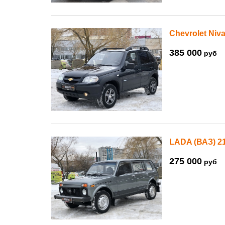
Chevrolet Niva
385 000
руб
LADA (ВАЗ) 2
275 000
руб