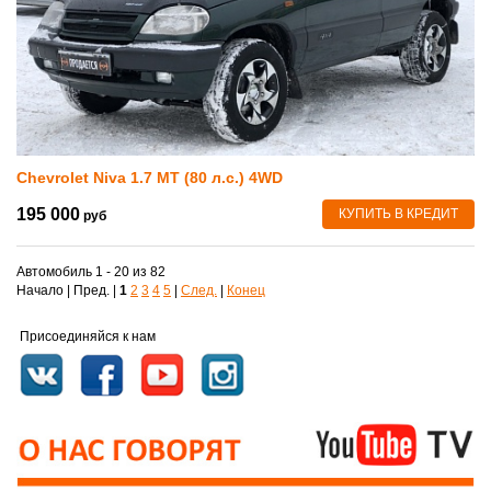
Chevrolet Niva 1.7 MT (80 л.с.) 4WD
195 000
КУПИТЬ В КРЕДИТ
руб
Автомобиль 1 - 20 из 82
Начало | Пред. |
1
2
3
4
5
|
След.
|
Конец
Присоединяйся к нам